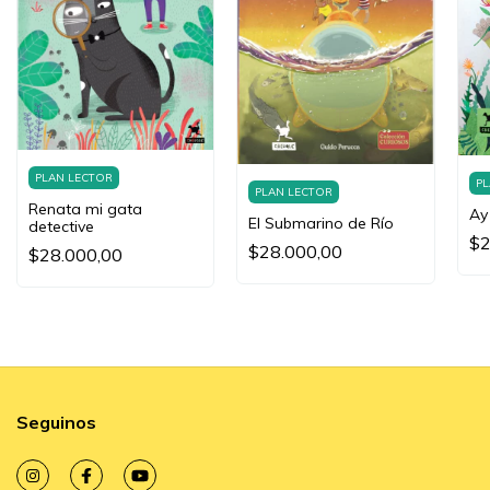
PLAN LECTOR
PL
PLAN LECTOR
Renata mi gata
Ay
El Submarino de Río
detective
$2
$28.000,00
$28.000,00
Seguinos